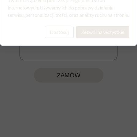
Twoim urządzeniu podczas przeglądania stron
internetowych. Używamy ich do poprawy działania
Treść wiadomości:
serwisu, personalizacji treści, oraz analizy ruchu na stronie.
Dostosuj
Zezwól na wszystkie
ZAMÓW